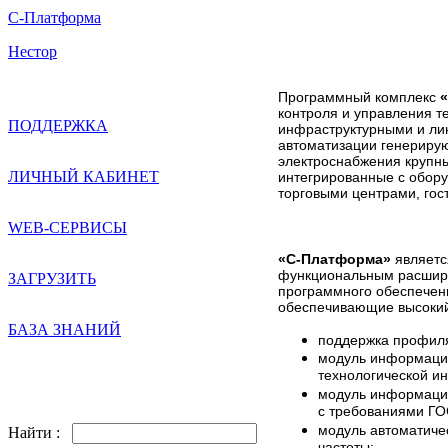
С-Платформа
Нестор
Программный комплекс
контроля и управления т
ПОДДЕРЖКА
инфраструктурными и ли
автоматизации генерирую
электроснабжения крупн
ЛИЧНЫЙ КАБИНЕТ
интегрированные с обор
торговыми центрами, го
WEB-СЕРВИСЫ
«С-Платформа»
являетс
функциональным расшире
ЗАГРУЗИТЬ
программного обеспечени
обеспечивающие высокий
БАЗА ЗНАНИЙ
поддержка профиля
модуль информацио
технологической и
модуль информацио
с требованиями ГО
модуль автоматиче
Найти :
частоты;