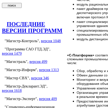
модуль рациональн
пакет драйверов п
диспетчерского уп
включая протокол I
пакет специализир
ПОСЛЕДНИЕ
управления здания
ВЕРСИИ ПРОГРАММ
специализированны
промышленных объе
модуль дистанцион
"Магистр-Контроль",
версия 1048
"Программа САО ГТД.ЭД",
версия 1479
«С-Платформа»
соответ
сложными промышленными
"Магистраль",
версия 499
числе:
"Магистр-Информ",
версия 1313
Сбор, обработку и 
Обмен данными со
"Мастер СВХ",
версия 346
Мониторинг и визуа
оборудования объе
"Магистр-Декларант.ЭД",
Управление компон
версия 1618
Организацию упра
в реальном времен
"Магистр-Эксперт",
версия 409
Предоставление ин
атрибутами (достов
"Справочно-информационная