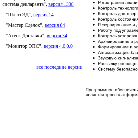
Регистрацию авари
система декларанта",
версия 1338
Контроль технологи
Контроль достовер
"Шлюз ЭД",
версия 14
Контроль состояни
Резервирование и 
"Мастер Сделок",
версия 84
Работу под управл
"Агент Доставки",
версия 34
Контроль устарева
Архивирование и р
"Монитор ЭПС",
версия 4.0.0.0
Формирование и эк
Автоматизацию бла
Звуковую сигнализ
Рассылку оповещен
все последние версии
Систему безопаснос
Программное обеспечение
является кроссплатформ