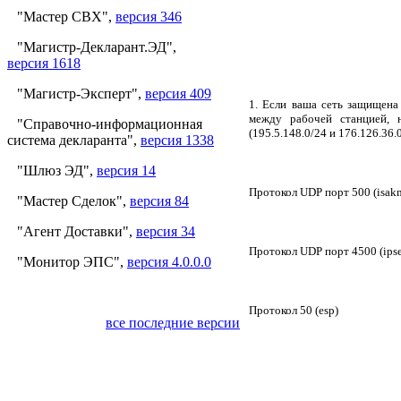
"Мастер СВХ",
версия 346
"Магистр-Декларант.ЭД",
версия 1618
"Магистр-Эксперт",
версия 409
1. Если ваша сеть защищен
между рабочей станцией, н
"Справочно-информационная
(195.5.148.0/24 и 176.126.36
система декларанта",
версия 1338
"Шлюз ЭД",
версия 14
Протокол UDP порт 500 (isak
"Мастер Сделок",
версия 84
"Агент Доставки",
версия 34
Протокол UDP порт 4500 (ipsec
"Монитор ЭПС",
версия 4.0.0.0
Протокол 50 (esp)
все последние версии