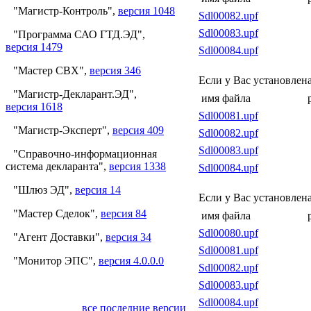
"Магистр-Контроль",
версия 1048
Sdl00082.upf
Sdl00083.upf
"Программа САО ГТД.ЭД",
версия 1479
Sdl00084.upf
"Мастер СВХ",
версия 346
Если у Вас установлен
"Магистр-Декларант.ЭД",
имя файла
версия 1618
Sdl00081.upf
"Магистр-Эксперт",
версия 409
Sdl00082.upf
Sdl00083.upf
"Справочно-информационная
система декларанта",
версия 1338
Sdl00084.upf
"Шлюз ЭД",
версия 14
Если у Вас установлен
"Мастер Сделок",
версия 84
имя файла
Sdl00080.upf
"Агент Доставки",
версия 34
Sdl00081.upf
"Монитор ЭПС",
версия 4.0.0.0
Sdl00082.upf
Sdl00083.upf
Sdl00084.upf
все последние версии