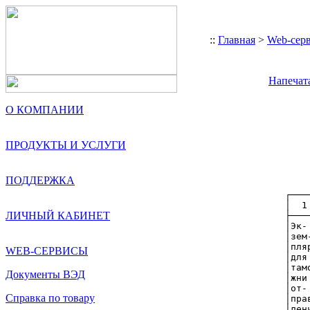
::
Главная
>
Web-сер
Напечат
                                                          Приложение 1
                                             к Инструкции о совершении
                                                   таможенных операций
                                        при внутреннем и международном
                                           таможенном транзите товаров
 
           ТРАНЗИТНАЯ ДЕКЛАРАЦИЯ (ТД1)
                                                    │
                             ?????????┌─────────────┤А. МЕСТО
    ┌─────┬───────────────────────────┤   1. ТИП    │ДОСТАВКИ
    │  1  │2. Отправитель      N      │ ДЕКЛАРАЦИИ  │
    ├─────┤(экспортер)                │       │     │
    │Эк-  │                           │    │  │     │
    │зем- │                           ├────┴──┼─────┤
    │пляр │                           │3.     │4.   │
    │для  │                           │Доб.   │Отгр.│
    │тамо-│                           │лист   │спец.│
    │жни  │                           ├───────┼─────┴┬────────────────
    │от-  │                           │5.     │6.    │7. Справочный
    │прав-│                           │Всего  │Кол-  │номер
    │ления│                           │наим.  │во    │
    │   
О КОМПАНИИ
ПРОДУКТЫ И УСЛУГИ
ПОДДЕРЖКА
ЛИЧНЫЙ КАБИНЕТ
WEB-СЕРВИСЫ
Документы ВЭД
Справка по товару