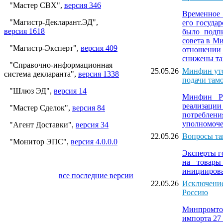
"Мастер СВХ",
версия 346
Временное 
"Магистр-Декларант.ЭД",
его госуда
версия 1618
было подпи
совета в М
"Магистр-Эксперт",
версия 409
отношении 
снижены т
"Справочно-информационная
25.05.26
Минфин уто
система декларанта",
версия 1338
подачи там
"Шлюз ЭД",
версия 14
Минфин РФ
реализации
"Мастер Сделок",
версия 84
потреблен
уполномоче
"Агент Доставки",
версия 34
22.05.26
Вопросы та
"Монитор ЭПС",
версия 4.0.0.0
Эксперты г
на товары
инициирова
все последние версии
22.05.26
Исключение 
Россию
Минпромтор
импорта 27 