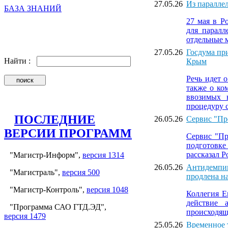
27.05.26
Из параллел
БАЗА ЗНАНИЙ
27 мая в Р
для паралл
отдельные м
27.05.26
Госдума пр
Найти :
Крым
Речь идет 
также о ко
ввозимых 
процедуру 
ПОСЛЕДНИЕ
26.05.26
Сервис "Пр
ВЕРСИИ ПРОГРАММ
Сервис "Пр
подготовк
рассказал 
"Магистр-Информ",
версия 1314
26.05.26
Антидемпин
"Магистраль",
версия 500
продлена на
"Магистр-Контроль",
версия 1048
Коллегия Е
действие 
"Программа САО ГТД.ЭД",
происходяще
версия 1479
25.05.26
​Временное 