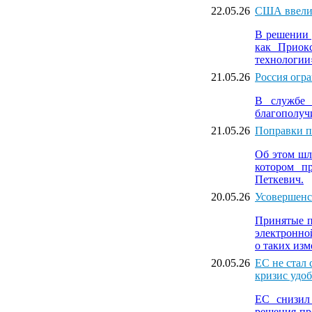
22.05.26
США ввели 
В решении 
как Приок
технологии
21.05.26
Россия огра
В службе 
благополуч
21.05.26
Поправки п
Об этом шл
котором пр
Петкевич.
20.05.26
​Усовершен
Принятые п
электронно
о таких изм
20.05.26
ЕС не стал
кризис удо
ЕС снизил
решения пр