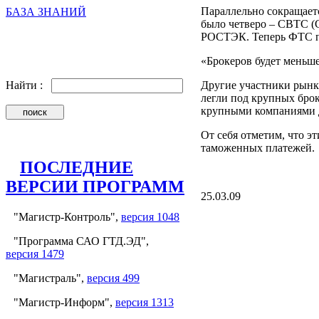
Параллельно сокращает
БАЗА ЗНАНИЙ
было четверо – СВТС (
РОСТЭК. Теперь ФТС пр
«Брокеров будет меньше
Другие участники рынка
Найти :
легли под крупных брок
крупными компаниями д
От себя отметим, что э
таможенных платежей.
ПОСЛЕДНИЕ
ВЕРСИИ ПРОГРАММ
25.03.09
"Магистр-Контроль",
версия 1048
"Программа САО ГТД.ЭД",
версия 1479
"Магистраль",
версия 499
"Магистр-Информ",
версия 1313