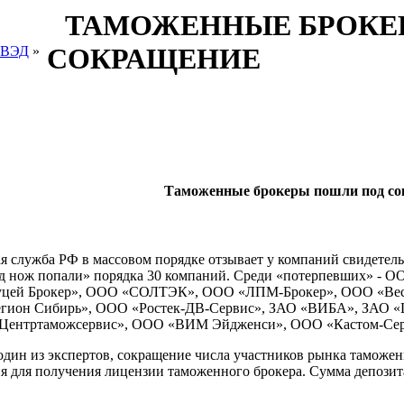
ТАМОЖЕННЫЕ БРОКЕ
СОКРАЩЕНИЕ
 ВЭД
»
Таможенные брокеры пошли под со
 служба РФ в массовом порядке отзывает у компаний свидетель
д нож попали» порядка 30 компаний. Среди «потерпевших» -
цей Брокер», ООО «СОЛТЭК», ООО «ЛПМ-Брокер», ООО «Вест
егион Сибирь», ООО «Ростек-ДВ-Сервис», ЗАО «ВИБА», ЗАО «
Центртаможсервис», ООО «ВИМ Эйдженси», ООО «Кастом-Серв
один из экспертов, сокращение числа участников рынка таможе
я для получения лицензии таможенного брокера. Сумма депозита 