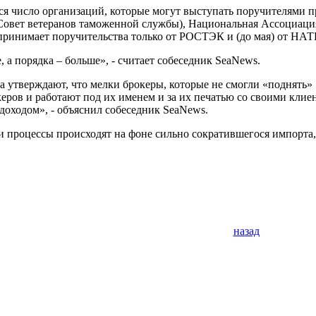
ся число организаций, которые могут выступать поручителями п
Совет ветеранов таможенной службы), Национальная Ассоциаци
инимает поручительства только от РОСТЭК и (до мая) от НАТБ
, а порядка – больше», - считает собеседник SeaNews.
 утверждают, что мелки брокеры, которые не смогли «поднять» 5
еров и работают под их именем и за их печатью со своими кли
оходом», - объяснил собеседник SeaNews.
ти процессы происходят на фоне сильно сократившегося импорта,
назад