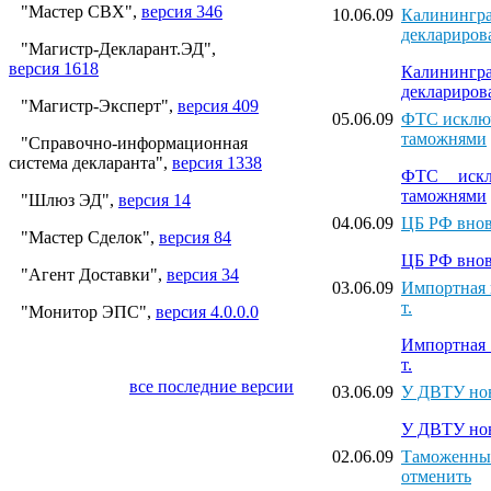
"Мастер СВХ",
версия 346
10.06.09
Калинингра
деклариров
"Магистр-Декларант.ЭД",
версия 1618
Калинингра
деклариров
"Магистр-Эксперт",
версия 409
05.06.09
ФТС исключ
таможнями
"Справочно-информационная
система декларанта",
версия 1338
ФТС искл
таможнями
"Шлюз ЭД",
версия 14
04.06.09
ЦБ РФ внов
"Мастер Сделок",
версия 84
ЦБ РФ внов
"Агент Доставки",
версия 34
03.06.09
Импортная 
т.
"Монитор ЭПС",
версия 4.0.0.0
Импортная 
т.
все последние версии
03.06.09
У ДВТУ но
У ДВТУ но
02.06.09
Таможенные
отменить