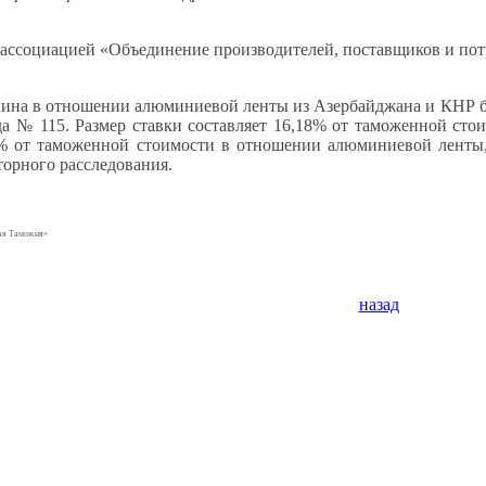
 ассоциацией «Объединение производителей, поставщиков и по
на в отношении алюминиевой ленты из Азербайджана и КНР бы
ода № 115. Размер ставки составляет 16,18% от таможенной с
4% от таможенной стоимости в отношении алюминиевой ленты
торного расследования.
ная Таможня»
назад