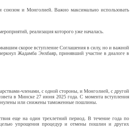
им союзом и Монголией. Важно максимально использовать
роприятий, реализация которого уже началась.
овавшим скорое вступление Соглашения в силу, но и важной
черкнул Жадамба Энхбаяр, принявший участие в диалоге в
рствами-членами, с одной стороны, и Монголией, с другой
совета в Минске 27 июня 2025 года. С момента вступления
 обнулены или снижены таможенные пошлины.
твия еще на один трехлетний период. В течение года по
с целью упрощения процедур и отмены пошлин и других