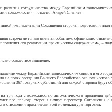
ап развития сотрудничества между Евразийским экономическ
ами возможности», – отметил Андрей Слепнев.
тивной имплементации Соглашения стороны подготовили план ме
шняя встреча не только является событием, официально ознамен
наполнения его реализации практическим содержанием», – под
исано совместное заявление.
глашение между Евразийским экономическим союзом и его госуда
но на полях заседания Высшего Евразийского экономического 
тношении 367 товарных субпозиций для каждой стороны будут
на три года с возможностью автоматического продления дейс
ехлетнего периода стороны начнут пересмотр Соглашения 
л в отношении практически всей номенклатуры торговли.