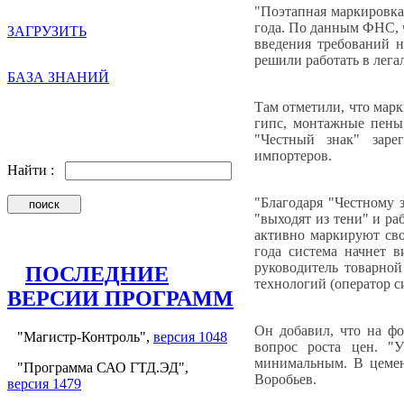
"Поэтапная маркировка 
года. По данным ФНС, 
ЗАГРУЗИТЬ
введения требований н
решили работать в лега
БАЗА ЗНАНИЙ
Там отметили, что марк
гипс, монтажные пены,
"Честный знак" заре
импортеров.
Найти :
"Благодаря "Честному 
"выходят из тени" и р
активно маркируют сво
года система начнет в
руководитель товарно
ПОСЛЕДНИЕ
технологий (оператор 
ВЕРСИИ ПРОГРАММ
Он добавил, что на фо
"Магистр-Контроль",
версия 1048
вопрос роста цен. "
минимальным. В цемент
"Программа САО ГТД.ЭД",
Воробьев.
версия 1479