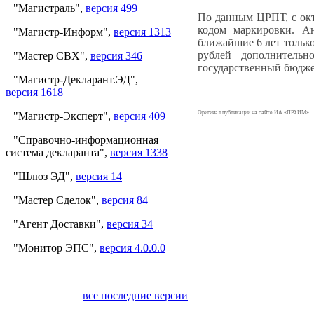
"Магистраль",
версия 499
По данным ЦРПТ, с окт
кодом маркировки. А
"Магистр-Информ",
версия 1313
ближайшие 6 лет только
рублей дополнитель
"Мастер СВХ",
версия 346
государственный бюдже
"Магистр-Декларант.ЭД",
версия 1618
Оригинал публикации на сайте ИА «ПРАЙМ»
"Магистр-Эксперт",
версия 409
"Справочно-информационная
система декларанта",
версия 1338
"Шлюз ЭД",
версия 14
"Мастер Сделок",
версия 84
"Агент Доставки",
версия 34
"Монитор ЭПС",
версия 4.0.0.0
все последние версии