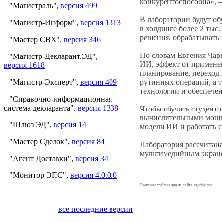
конкурентоспособна», –
"Магистраль",
версия 499
В лаборатории будут о
"Магистр-Информ",
версия 1313
в холдинге более 2 тыс
решения, обрабатывать
"Мастер СВХ",
версия 346
По словам Евгения Чар
"Магистр-Декларант.ЭД",
ИИ, эффект от применен
версия 1618
планирование, переход
"Магистр-Эксперт",
версия 409
рутинных операций, а 
технологии и обеспече
"Справочно-информационная
система декларанта",
версия 1338
Чтобы обучать студент
вычислительными мощно
"Шлюз ЭД",
версия 14
модели ИИ и работать 
"Мастер Сделок",
версия 84
Лаборатория рассчитана
мультимедийным экран
"Агент Доставки",
версия 34
"Монитор ЭПС",
версия 4.0.0.0
Оригинал публикации на сайте «gudok.ru»
все последние версии