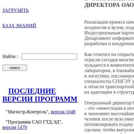
ДИРЕКТОРА ОАО
ЗАГРУЗИТЬ
Реализация проекта нач
БАЗА ЗНАНИЙ
холдингом и вузом, по
Индустриальным партнё
Департамент информат
разработки и внедрен
Как отметил на открыт
Найти :
отрасли сегодня многие
нуждается в компетент
лаборатории, в ближай
в логистике, пассажирс
специалисты СПбГЭУ уж
в области транспортной
ПОСЛЕДНИЕ
их адаптации в структур
ВЕРСИИ ПРОГРАММ
Генеральный директор 
– это «инвестиция в ин
"Магистр-Контроль",
версия 1048
в экономике высочайше
человек после вуза умее
"Программа САО ГТД.ЭД",
оптимизировать подачу в
версия 1479
сделана, чтобы выпускн