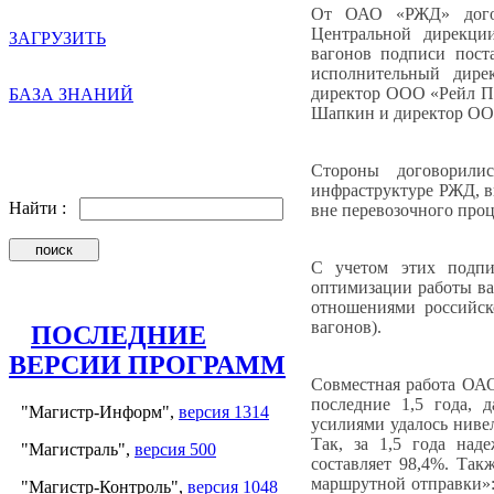
От ОАО «РЖД» догово
Центральной дирекци
ЗАГРУЗИТЬ
вагонов подписи пос
исполнительный дире
директор ООО «Рейл П
БАЗА ЗНАНИЙ
Шапкин и директор ОО
Стороны договорили
инфраструктуре РЖД, в
Найти :
вне перевозочного проц
С учетом этих подп
оптимизации работы ва
отношениями российск
вагонов).
ПОСЛЕДНИЕ
ВЕРСИИ ПРОГРАММ
Совместная работа ОАО
последние 1,5 года, 
"Магистр-Информ",
версия 1314
усилиями удалось ниве
Так, за 1,5 года над
"Магистраль",
версия 500
составляет 98,4%. Та
маршрутной отправки»: 
"Магистр-Контроль",
версия 1048