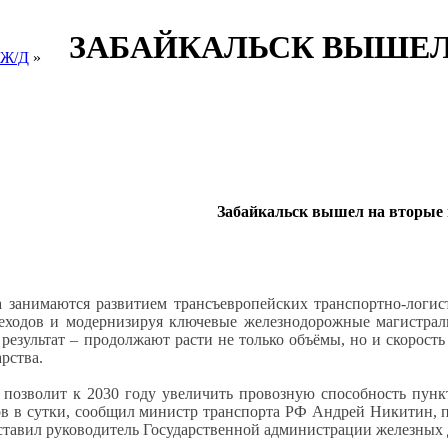
ЗАБАЙКАЛЬСК ВЫШЕЛ
 Ж/Д
»
Забайкальск вышел на вторые 
 занимаются развитием трансъевропейских транспорт­но-логи
еходов и модернизируя ключевые железнодорожные магистрали
результат – продолжают расти не только объёмы, но и скорость
рства.
 позволит к 2030 году увеличить провозную способность пунк
ов в сутки, сообщил министр транспорта РФ Андрей Никитин, 
ставил руководитель Государственной администрации железных 