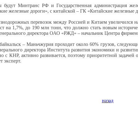
ы будут Минтранс РФ и Государственная администрация жел
кие железные дороги», с китайской – ГК «Китайские железные д
езнодорожных перевозок между Россией и Китаем увеличился на 
ост на 1,7%, до 190 млн тонн, что должно стать новым историч
генерального директора ОАО «РЖД» – начальник Центра фирме
абайкальск – Маньчжурия проходит около 60% грузов, следующи
енерального директора Института развития экономики и развити
но с КНР, активно развивается, поэтому приоритетной задачей 
т эксперт.
назад