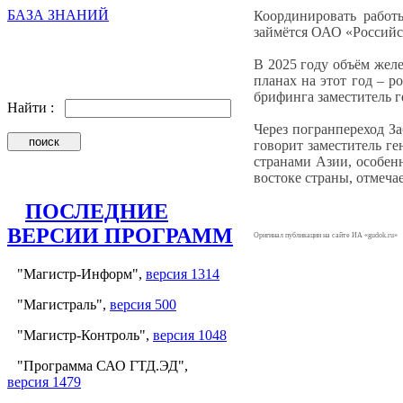
БАЗА ЗНАНИЙ
Координировать работ
займётся ОАО «Российс
В 2025 году объём жел
планах на этот год – р
брифинга заместитель 
Найти :
Через погранпереход З
говорит заместитель г
странами Азии, особен
востоке страны, отмечае
ПОСЛЕДНИЕ
ВЕРСИИ ПРОГРАММ
Оригинал публикации на сайте ИА «gudok.ru»
"Магистр-Информ",
версия 1314
"Магистраль",
версия 500
"Магистр-Контроль",
версия 1048
"Программа САО ГТД.ЭД",
версия 1479