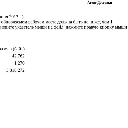
Агент Доставки
июня 2013 г.)
 обновляемом рабочем месте должна быть не ниже, чем
1
.
ановите указатель мыши на файл, нажмите правую кнопку мыши и
размер (байт)
42 762
1 270
3 318 272