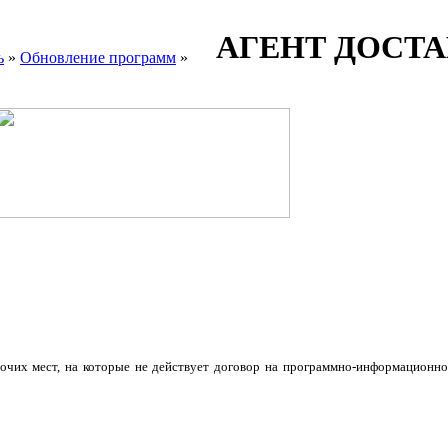
АГЕНТ ДОСТ
ь
»
Обновление программ
»
бочих мест, на которые не действует договор на программно-информационн