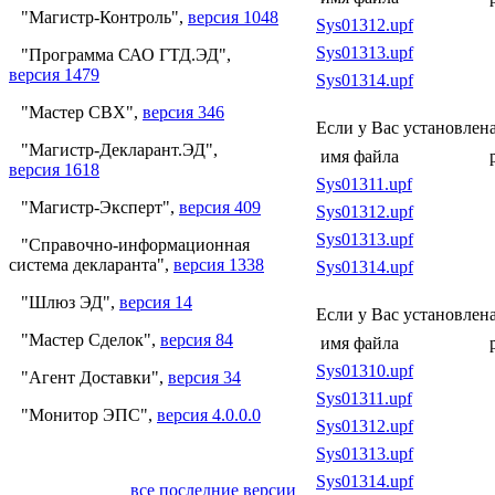
"Магистр-Контроль",
версия 1048
Sys01312.upf
Sys01313.upf
"Программа САО ГТД.ЭД",
версия 1479
Sys01314.upf
"Мастер СВХ",
версия 346
Если у Вас установлен
"Магистр-Декларант.ЭД",
имя файла
версия 1618
Sys01311.upf
"Магистр-Эксперт",
версия 409
Sys01312.upf
Sys01313.upf
"Справочно-информационная
система декларанта",
версия 1338
Sys01314.upf
"Шлюз ЭД",
версия 14
Если у Вас установлен
"Мастер Сделок",
версия 84
имя файла
Sys01310.upf
"Агент Доставки",
версия 34
Sys01311.upf
"Монитор ЭПС",
версия 4.0.0.0
Sys01312.upf
Sys01313.upf
Sys01314.upf
все последние версии