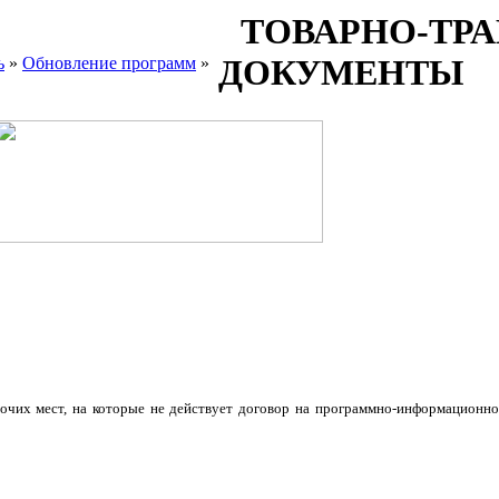
ТОВАРНО-ТР
ДОКУМЕНТЫ
ь
»
Обновление программ
»
бочих мест, на которые не действует договор на программно-информационн