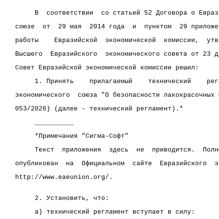
     В  соответствии  со статьей 52 Договора о Евраз
союзе  от  29 мая  2014 года  и  пунктом  29 приложе
работы    Евразийской  экономической  комиссии,  утв
Высшего  Евразийского  экономического совета от 23 д
Совет Евразийской экономической комиссии решил:
     1. Принять    прилагаемый    технический    рег
экономического  союза "О безопасности лакокрасочных 
053/2026) (далее - технический регламент).*
     __________
     *Примечания "Сигма-Софт"
     Текст  приложения  здесь  не  приводится.  Полн
опубликован  на  Официальном  сайте  Евразийского  э
http://www.eaeunion.org/.
     2. Установить, что:
     а) технический регламент вступает в силу: