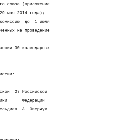
го союза (приложение
29 мая 2014 года);
комиссию  до  1 июля
ченных на проведение
.
чении 30 календарных
иссии:            
ской  От Российской  
ики      Федерации    
ельдиев  А. Оверчук