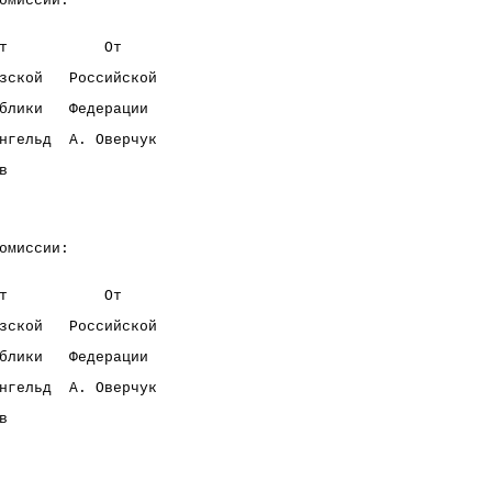
омиссии:            
т           От      
зской   Российской  
блики   Федерации   
нгельд  А. Оверчук  
в                   
омиссии:            
т           От      
зской   Российской  
блики   Федерации   
нгельд  А. Оверчук  
в                  