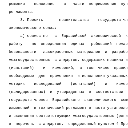
решении    положение    в   части  неприменения  пун
регламента.
     3. Просить       правительства    государств-чл
экономического союза:
     а) совместно   с  Евразийской  экономической  к
работу    по  определению  единых  требований  пожар
безопасности   лакокрасочных  материалов  и  разрабо
межгосударственных  стандартов, содержащих правила и
(испытаний)    и   измерений,  в  том  числе  правил
необходимые  для  применения  и исполнения указанных
методик    исследований    (испытаний)    и    измер
(валидированных)  и  утвержденных  в  соответствии  
государств-членов  Евразийского  экономического  сою
изменений  в технический регламент в части установле
и включения соответствующих межгосударственных (реги
в  перечень  стандартов,  определенный пунктом 4 Про