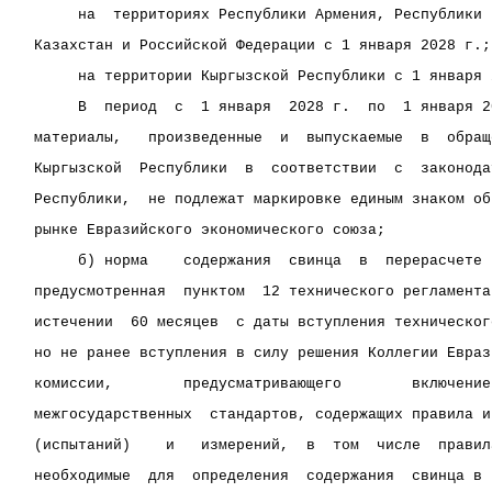
     на  территориях Республики Армения, Республики 
Казахстан и Российской Федерации с 1 января 2028 г.;
     на территории Кыргызской Республики с 1 января 
     В  период  с  1 января  2028 г.  по  1 января 2
материалы,   произведенные  и  выпускаемые  в  обращ
Кыргызской  Республики  в  соответствии  с  законода
Республики,  не подлежат маркировке единым знаком об
рынке Евразийского экономического союза;
     б) норма    содержания  свинца  в  перерасчете 
предусмотренная  пунктом  12 технического регламента
истечении  60 месяцев  с даты вступления техническог
но не ранее вступления в силу решения Коллегии Евраз
комиссии,        предусматривающего        включение
межгосударственных  стандартов, содержащих правила и
(испытаний)    и   измерений,  в  том  числе  правил
необходимые  для  определения  содержания  свинца в 