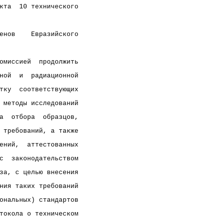
кта  10 технического
енов    Евразийского
омиссией  продолжить
ной  и  радиационной
тку  соответствующих
 методы исследований
а  отбора  образцов,
 требований, а также
ений,  аттестованных
с  законодательством
за, с целью внесения
ния таких требований
ональных) стандартов
токола о техническом