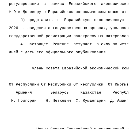
регулировании  в  рамках  Евразийского  экономическо
№ 9 к Договору о Евразийском экономическом союзе от 
     б) представить  в  Евразийскую  экономическую  
2026 г. сведения о государственных органах, уполномо
государственной регистрации лакокрасочных материалов
     4. Настоящее  Решение  вступает  в силу по исте
дней с даты его официального опубликования.
          Члены Совета Евразийской экономической ком
От Республики От Республики От Республики  От Кыргыз
   Армения        Беларусь     Казахстан     Республ
 М. Григорян    Н. Петкевич  С. Жумангарин  Д. Аманг