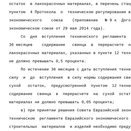
остаток  в лакокрасочных материалах, в перечень стан
пунктом  4 Протокола  о  техническом регулировании в
экономического    союза    (приложение   № 9 к  Дого
экономическом союзе от 29 мая 2014 года).
     Со  дня  вступления  технического  регламента  
36 месяцев    содержание   свинца  в  перерасчете  н
лакокрасочных материалах, указанных в пункте 12 техн
не должно превышать 0,5 процента.
     По истечении 36 месяцев с даты вступления техни
силу  и  до  вступления  в силу нормы содержания сви
сухой   остаток,  предусмотренной  пунктом  12 техни
содержание  свинца  в  перерасчете  на  сухой  остат
материалах не должно превышать 0,05 процента;
     в) при принятии решения Совета Евразийской экон
техническом  регламенте Евразийского экономического 
строительных  материалов  и изделий необходимо преду