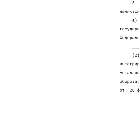
     3. 
являются
     а) 
государс
Федераль
     ___
     (2)
интегрир
металлов
оборота,
от  26 ф