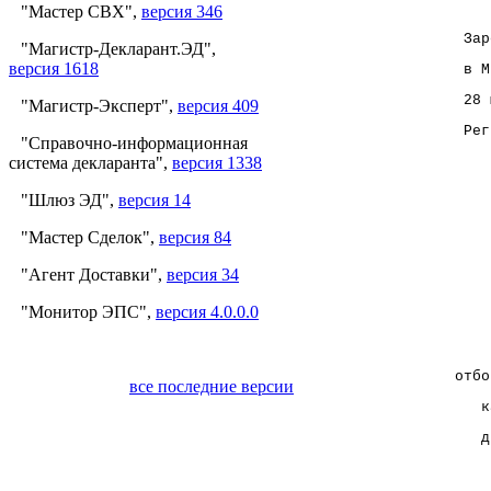
"Мастер СВХ",
версия 346
     Зар
"Магистр-Декларант.ЭД",
версия 1618
     в М
     28 
"Магистр-Эксперт",
версия 409
     Рег
"Справочно-информационная
система декларанта",
версия 1338
        
"Шлюз ЭД",
версия 14
        
"Мастер Сделок",
версия 84
        
"Агент Доставки",
версия 34
        
"Монитор ЭПС",
версия 4.0.0.0
        
    отбо
все последние версии
       к
       д
        