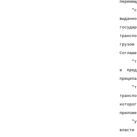
перемещ
     "с
выданно
государ
транспо
грузом 
Соглаше
     "т
и  пред
прицепа
     "т
транспо
которог
приложе
     "у
власти 