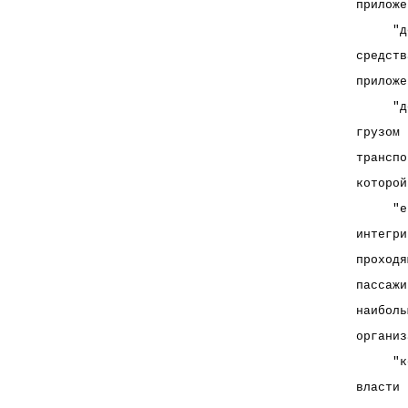
приложе
     "д
средств
приложе
     "д
грузом 
транспо
которой
     "е
интегри
проходя
пассажи
наиболь
организ
     "к
власти 