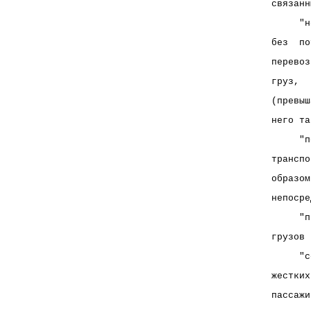
связанн
     "н
без  по
перевоз
груз,  
(превыш
него та
     "п
транспо
образом
непосре
     "п
грузов 
     "с
жестких
пассажи