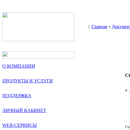
::
Главная
»
Докумен
О КОМПАНИИ
С
ПРОДУКТЫ И УСЛУГИ
       
     о 
ПОДДЕРЖКА
       
       
ЛИЧНЫЙ КАБИНЕТ
       
WEB-СЕРВИСЫ
     Го