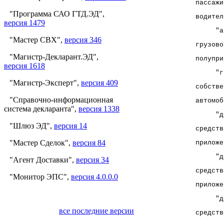
пассажи
"Программа САО ГТД.ЭД",
водител
версия 1479
     "а
"Мастер СВХ",
версия 346
грузово
"Магистр-Декларант.ЭД",
полупри
версия 1618
     "г
"Магистр-Эксперт",
версия 409
собстве
"Справочно-информационная
автомоб
система декларанта",
версия 1338
     "д
"Шлюз ЭД",
версия 14
средств
"Мастер Сделок",
версия 84
приложе
     "д
"Агент Доставки",
версия 34
средств
"Монитор ЭПС",
версия 4.0.0.0
приложе
     "д
все последние версии
средств