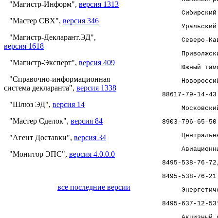
"Магистр-Информ",
версия 1313
     Сибирский
"Мастер СВХ",
версия 346
     Уральский
"Магистр-Декларант.ЭД",
     Северо-Ка
версия 1618
     Приволжск
"Магистр-Эксперт",
версия 409
     Южный там
"Справочно-информационная
     Новоросси
система декларанта",
версия 1338
88617-79-14-43
"Шлюз ЭД",
версия 14
     Московски
"Мастер Сделок",
версия 84
8903-796-65-50
     Центральн
"Агент Доставки",
версия 34
     Авиационн
"Монитор ЭПС",
версия 4.0.0.0
8495-538-76-72
8495-538-76-21
все последние версии
     Энергетич
8495-637-12-53
     Акцизный 