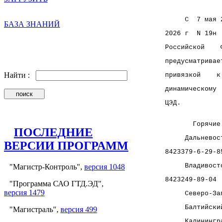
     С  7 мая 
БАЗА ЗНАНИЙ
2026 г  N 19н 
Российской    
предусматривае
Найти :
привязкой    к
динамическому 
ЦЭД.
       Горячие
ПОСЛЕДНИЕ
     Дальневос
ВЕРСИИ ПРОГРАММ
8423379-6-29-8
     Владивост
"Магистр-Контроль",
версия 1048
8423249-89-04
"Программа САО ГТД.ЭД",
версия 1479
     Северо-За
     Балтийски
"Магистраль",
версия 499
     Калинингр