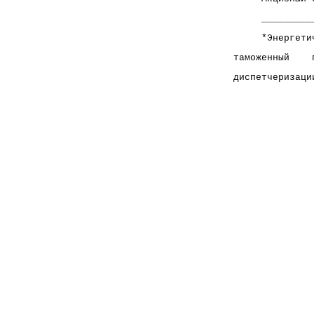
     _________
     *Энергети
таможенный    
диспетчеризаци