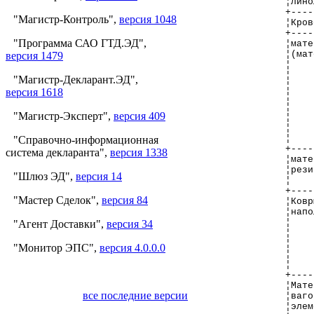
¦лино
+----
"Магистр-Контроль",
версия 1048
¦Кров
+----
"Программа САО ГТД.ЭД",
¦мате
¦(мат
версия 1479
¦    
¦    
"Магистр-Декларант.ЭД",
¦    
версия 1618
¦    
¦    
"Магистр-Эксперт",
версия 409
¦    
¦    
¦    
"Справочно-информационная
+----
система декларанта",
версия 1338
¦мате
¦рези
"Шлюз ЭД",
версия 14
¦    
+----
"Мастер Сделок",
версия 84
¦Ковр
¦напо
¦    
"Агент Доставки",
версия 34
¦    
¦    
"Монитор ЭПС",
версия 4.0.0.0
¦    
¦    
+----
¦Мате
все последние версии
¦ваго
¦элем