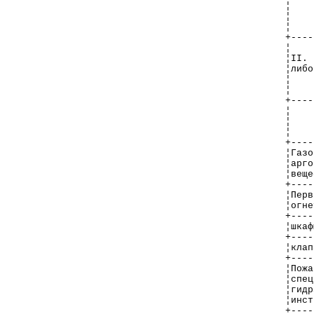
¦    
¦    
¦    
+----
¦    
¦II. 
¦либо
¦    
¦    
+----
¦    
¦    
¦    
+----
¦Газо
¦арго
¦веще
+----
¦Перв
¦огне
+----
¦шкаф
+----
¦клап
+----
¦Пожа
¦спец
¦гидр
¦инст
+----