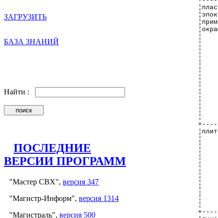
+----
¦плас
¦эпок
ЗАГРУЗИТЬ
¦прим
¦окра
¦    
БАЗА ЗНАНИЙ
¦    
¦    
¦    
¦    
¦    
¦    
¦    
Найти :
¦    
¦    
¦    
¦    
+----
¦плит
¦    
ПОСЛЕДНИЕ
¦    
¦    
ВЕРСИИ ПРОГРАММ
¦    
¦    
¦    
"Мастер СВХ",
версия 347
¦    
¦    
¦    
"Магистр-Информ",
версия 1314
¦    
+----
"Магистраль",
версия 500