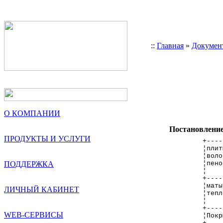
::
Главная
»
Докумен
О КОМПАНИИ
Постановление 
ПРОДУКТЫ И УСЛУГИ
+----
¦плит
¦воло
ПОДДЕРЖКА
¦пено
¦    
+----
¦маты
ЛИЧНЫЙ КАБИНЕТ
¦тепл
¦    
+----
WEB-СЕРВИСЫ
¦Покр