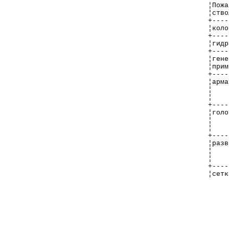
¦Пожа
¦ство
+----
¦коло
+----
¦гидр
+----
¦гене
¦прим
+----
¦арма
¦    
¦    
+----
¦голо
¦    
¦    
+----
¦разв
¦    
¦    
+----
¦сетк