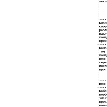
¦люки
¦    
¦    
¦    
¦    
+----
¦Клап
¦соор
¦разл
¦ваку
¦конд
¦прое
+----
¦Кана
¦том 
¦конд
¦вент
¦кера
¦искл
¦прот
¦    
¦    
+----
¦Вент
+----
¦Кабе
¦перф
¦элек
¦прок
¦поли