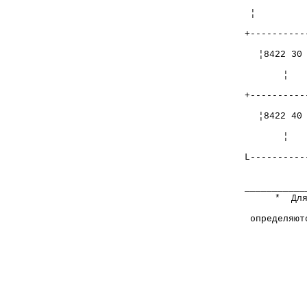
¦ 
+----------
¦8422 3
+----------
¦8422 4
L----------
__
* Для цел
определяют