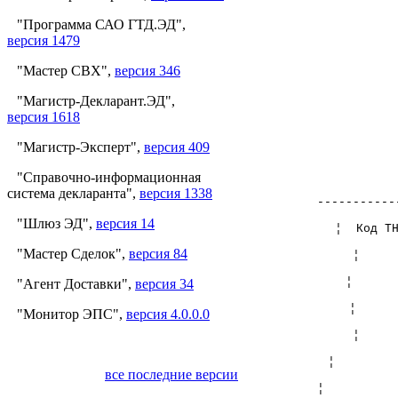
"Программа САО ГТД.ЭД",
п
версия 1479
Р
"Мастер СВХ",
версия 346
от 
"Магистр-Декларант.ЭД",
версия 1618
"Магистр-Эксперт",
версия 409
"Справочно-информационная
система декларанта",
версия 1338
-----------
"Шлюз ЭД",
версия 14
¦ Код 
"Мастер Сделок",
версия 84
"Агент Доставки",
версия 34
¦
"Монитор ЭПС",
версия 4.0.0.0
¦ 
все последние версии
¦ 