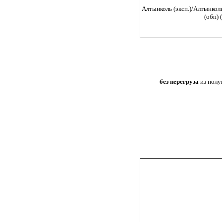
Алтынколь (эксп.)/Алтынколь
(обп) 
без перегруза
из полу