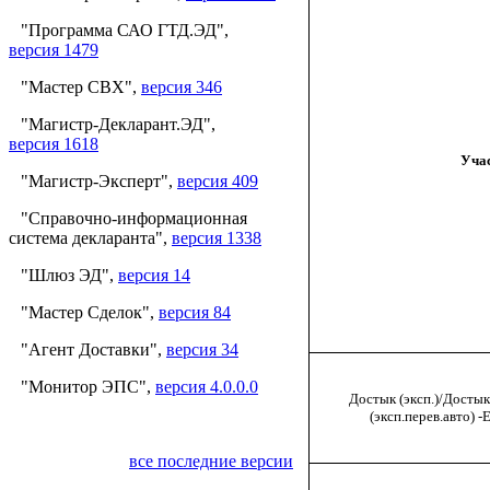
"Программа САО ГТД.ЭД",
версия 1479
"Мастер СВХ",
версия 346
"Магистр-Декларант.ЭД",
версия 1618
Уча
"Магистр-Эксперт",
версия 409
"Справочно-информационная
система декларанта",
версия 1338
"Шлюз ЭД",
версия 14
"Мастер Сделок",
версия 84
"Агент Доставки",
версия 34
"Монитор ЭПС",
версия 4.0.0.0
Достык (эксп.)/Достык
(эксп.перев.авто) -
все последние версии