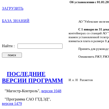
Об установлении с 01.01.20
ЗАГРУЗИТЬ
БАЗА ЗНАНИЙ
АО "Узбекские желез
С 1 января по 31 дек
контейнерах со станций АО 
взамен установленной телегр
взиматься плата
в размере
1 
Найти :
Принять для руководс
Ознакомить РЖУ, РЖУ
ПОСЛЕДНИЕ
ВЕРСИИ ПРОГРАММ
И. о. Н
Рахметов
"Магистр-Контроль",
версия 1048
"Программа САО ГТД.ЭД",
версия 1479