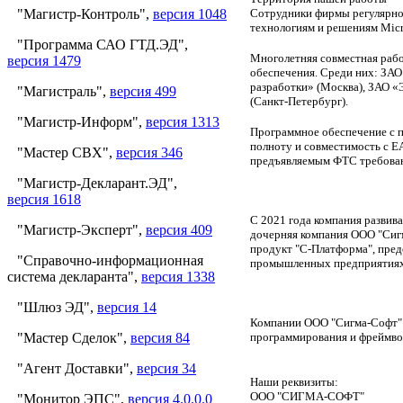
"Магистр-Контроль",
версия 1048
Сотрудники фирмы регулярно
технологиям и решениям Micr
"Программа САО ГТД.ЭД",
Многолетняя совместная рабо
версия 1479
обеспечения. Среди них: ЗА
разработки» (Москва), ЗАО 
"Магистраль",
версия 499
(Санкт-Петербург).
"Магистр-Информ",
версия 1313
Программное обеспечение с 
полноту и совместимость с Е
"Мастер СВХ",
версия 346
предъявляемым ФТС требова
"Магистр-Декларант.ЭД",
версия 1618
C 2021 года компания развив
"Магистр-Эксперт",
версия 409
дочерняя компания ООО "Сиг
продукт "С-Платформа", пред
"Справочно-информационная
промышленных предприятиях
система декларанта",
версия 1338
"Шлюз ЭД",
версия 14
Компании ООО "Сигма-Софт" 
"Мастер Сделок",
версия 84
программирования и фреймворки
"Агент Доставки",
версия 34
Наши реквизиты:
ООО "СИГМА-СОФТ"
"Монитор ЭПС",
версия 4.0.0.0