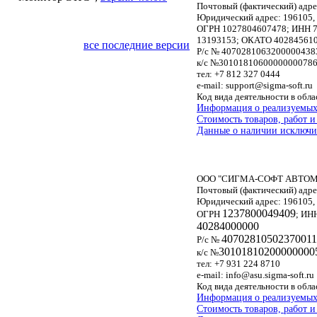
Почтовый (фактический) адрес
Юридический адрес: 196105, г
ОГРН 1027804607478;
ИНН 7
13193153; ОКАТО 40284561
все последние версии
Р/с № 40702810632000004
к/с №30101810600000000786
тел: +7 812 327 0444
e-mail:
support@sigma-soft.ru
Код вида деятельности в обл
Информация о реализуемых 
Стоимость товаров, работ и
Данные о наличии исключит
ООО "СИГМА-СОФТ АВТО
Почтовый (фактический) адрес
Юридический адрес: 196105, г
1237800049409
ОГРН
;
ИН
40284000000
4070281050237001
Р/с №
30101810200000000
к/с №
тел: +7 931 224 8710
e-mail:
info@asu.sigma-soft.ru
Код вида деятельности в обл
Информация о реализуемых 
Стоимость товаров, работ и