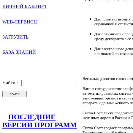
ЛИЧНЫЙ КАБИНЕТ
Для принятия верных 
WEB-СЕРВИСЫ
справочной и статист
Для оптимизации проц
ЗАГРУЗИТЬ
среду декларанта с её
Для электронного дек
БАЗА ЗНАНИЙ
с таможней по техноло
Несколько десятков тысяч эл
Найти :
Нами в сотрудничестве с ин
автоматизированных систем.
таможенных органов и стоят 
аппарата и до таможенного по
Сигма-Софт также предлагает
ПОСЛЕДНИЕ
железным дорогам России и 
ВЕРСИИ ПРОГРАММ
Сигма-Cофт создаёт программн
Территория нашей работы — 