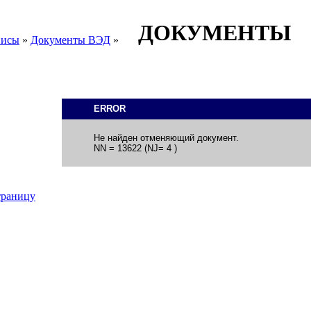
ДОКУМЕНТЫ
висы
»
Документы ВЭД
»
ERROR
Не найден отменяющий документ.
NN = 13622 (NJ= 4 )
траницу