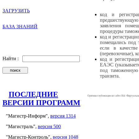
ЗАГРУЗИТЬ
код и регистр
предшествующую 
заявления поме
БАЗА ЗНАНИЙ
процедуры таможе
код и регистраци
помещались под 
если в качестве
(перевозочные), 
Найти :
код и регистрац
ЕАЭС (указываетс
под таможенную
транзита.
ПОСЛЕДНИЕ
Оригинал публикации на сайте ИА «Виртуаль
ВЕРСИИ ПРОГРАММ
"Магистр-Информ",
версия 1314
"Магистраль",
версия 500
"Магистр-Контроль",
версия 1048