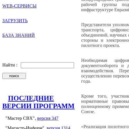
рабочей группы под
WEB-СЕРВИСЫ
инфраструктуре Еврази
ЗАГРУЗИТЬ
Представители уполном
транспорта, цифров
объединений, научных о
БАЗА ЗНАНИЙ
стороны и электронно
пилотного проекта.
Необходимая цифро
Найти :
документооборота и 
взаимодействия. Пе
осуществлении перевоз
года.
Кроме того, участн
ПОСЛЕДНИЕ
нормативные правов
ВЕРСИИ ПРОГРАММ
полноценному примен
Союзе.
"Мастер СВХ",
версия 347
«Реализация пилотного
"Магистр-Информ",
версия 1314