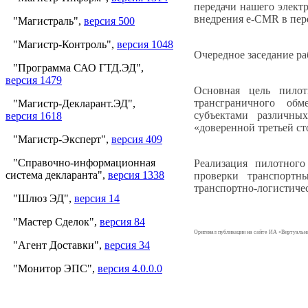
передачи нашего элект
внедрения e-CMR в пер
"Магистраль",
версия 500
"Магистр-Контроль",
версия 1048
Очередное заседание ра
"Программа САО ГТД.ЭД",
версия 1479
Основная цель пилот
трансграничного об
"Магистр-Декларант.ЭД",
субъектами различны
версия 1618
«доверенной третьей с
"Магистр-Эксперт",
версия 409
"Справочно-информационная
Реализация пилотного
система декларанта",
версия 1338
проверки транспортн
транспортно-логистиче
"Шлюз ЭД",
версия 14
"Мастер Сделок",
версия 84
Оригинал публикации на сайте ИА «Виртуаль
"Агент Доставки",
версия 34
"Монитор ЭПС",
версия 4.0.0.0