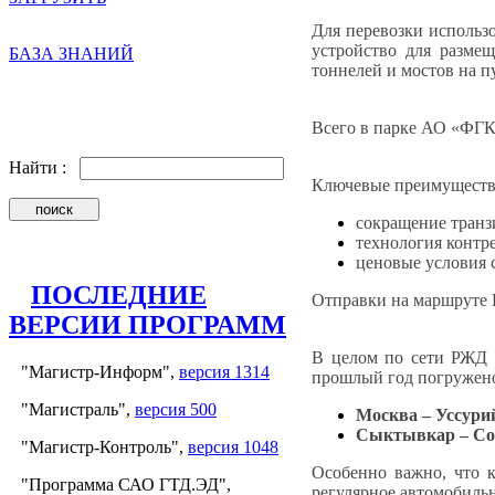
Для перевозки использ
устройство для разме
БАЗА ЗНАНИЙ
тоннелей и мостов на п
Всего в парке АО «ФГК»
Найти :
Ключевые преимущества
сокращение транз
технология контре
ценовые условия 
ПОСЛЕДНИЕ
Отправки на маршруте 
ВЕРСИИ ПРОГРАММ
В целом по сети РЖД ф
"Магистр-Информ",
версия 1314
прошлый год погружен
"Магистраль",
версия 500
Москва – Уссури
Сыктывкар – Сос
"Магистр-Контроль",
версия 1048
Особенно важно, что к
"Программа САО ГТД.ЭД",
регулярное автомобиль