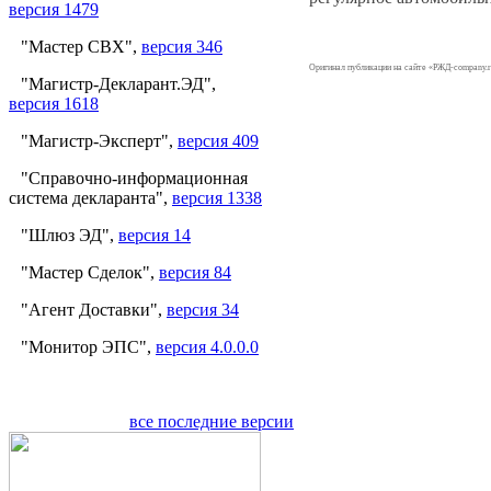
версия 1479
"Мастер СВХ",
версия 346
Оригинал публикации на сайте «РЖД-company.r
"Магистр-Декларант.ЭД",
версия 1618
"Магистр-Эксперт",
версия 409
"Справочно-информационная
система декларанта",
версия 1338
"Шлюз ЭД",
версия 14
"Мастер Сделок",
версия 84
"Агент Доставки",
версия 34
"Монитор ЭПС",
версия 4.0.0.0
все последние версии