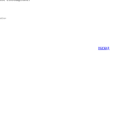
zd.ru»
назад