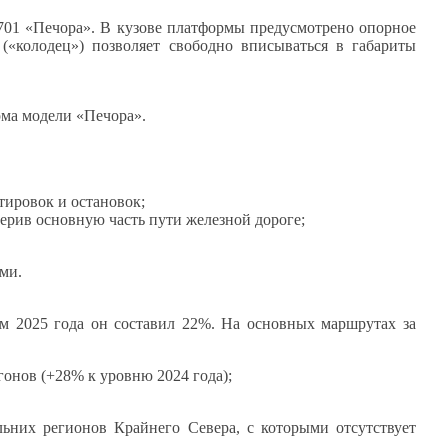
701 «Печора». В кузове платформы предусмотрено опорное
(«колодец») позволяет свободно вписываться в габариты
рма модели «Печора».
тировок и остановок;
верив основную часть пути железной дороге;
ми.
м 2025 года он составил 22%. На основных маршрутах за
гонов (+28% к уровню 2024 года);
ьних регионов Крайнего Севера, с которыми отсутствует