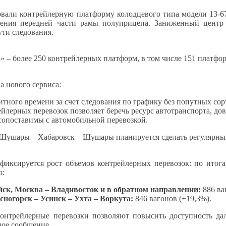
овали контрейлерную платформу колодцевого типа модели 13-6
щения передней части рамы полуприцепа. Заниженный центр 
ути следования.
 – более 250 контрейлерных платформ, в том числе 151 платфо
 нового сервиса:
итного времени за счет следования по графику без попутных сор
йлерных перевозок позволяет беречь ресурс автотранспорта, до
сопоставимы с автомобильной перевозкой.
Шушары – Хабаровск – Шушары планируется сделать регулярны
иксируется рост объемов контрейлерных перевозок: по итога
о:
йск, Москва – Владивосток и в обратном направлении:
886 ва
ногорск – Усинск – Ухта – Воркута:
846 вагонов (+19,3%).
онтрейлерные перевозки позволяют повысить доступность дал
ное сообщение.