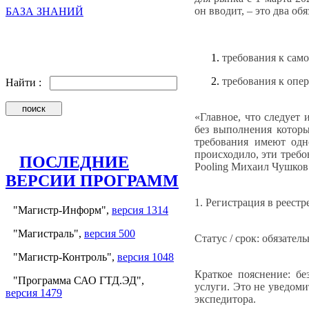
он вводит, – это два об
БАЗА ЗНАНИЙ
требования к само
требования к опе
Найти :
«Главное, что следует 
без выполнения которы
требования имеют одн
происходило, эти требо
ПОСЛЕДНИЕ
Pooling Михаил Чушков
ВЕРСИИ ПРОГРАММ
1. Регистрация в реест
"Магистр-Информ",
версия 1314
"Магистраль",
версия 500
Статус / срок: обязатель
"Магистр-Контроль",
версия 1048
Краткое пояснение: бе
"Программа САО ГТД.ЭД",
услуги. Это не уведоми
версия 1479
экспедитора.