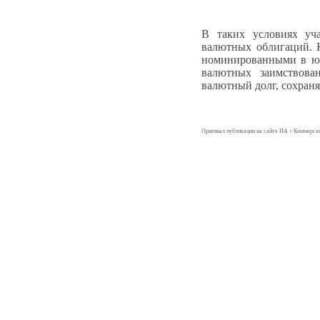
В таких условиях уч
валютных облигаций. К
номинированными в юа
валютных заимствова
валютный долг, сохран
Оригинал публикации на сайте ИА « Коммерсан