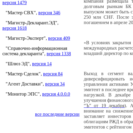
компания размещала 
версия 1479
долговым рынкам БК
выпуском может быть с
"Мастер СВХ",
версия 346
250 млн CHF. После э
погашением в апреле 20
"Магистр-Декларант.ЭД",
версия 1618
"Магистр-Эксперт",
версия 409
«В условиях закрытия 
международных расчет
"Справочно-информационная
младший директор по к
система декларанта",
версия 1338
"Шлюз ЭД",
версия 14
Выход в сегмент ва
"Мастер Сделок",
версия 84
диверсифицировать и
"Агент Доставки",
версия 34
управления активами 
эмитент в последнее вр
"Монитор ЭПС",
версия 4.0.0.0
нагрузкой. В декабре
улучшения финансового
“Ъ” от 19 декабря
). 
внимание на снижение
все последние версии
заставляет инвесторо
облигациям РЖД в обра
эмитентов с рейтингом