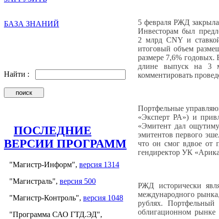
5 февраля РЖД закрыла
БАЗА ЗНАНИЙ
Инвесторам был предл
2 млрд CNY и ставкой
итоговый объем разме
размере 7,6% годовых.
длине выпуск на 3 
Найти :
комментировать провед
Портфельные управляющ
«Эксперт РА») и прив
«Эмитент дал ощутим
ПОСЛЕДНИЕ
эмитентов первого эше
ВЕРСИИ ПРОГРАММ
что он смог вдвое от 
гендиректор УК «Арика
"Магистр-Информ",
версия 1314
"Магистраль",
версия 500
РЖД исторически явля
международного рынка,
"Магистр-Контроль",
версия 1048
рублях. Портфельный
облигационном рынке
"Программа САО ГТД.ЭД",