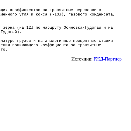
ющих коэффициентов на транзитные перевозки в
аменного угля и кокса (-10%), газового конденсата,
у зерна (на 12% по маршруту Осиновка-Гудогай и на
 Гудогай).
клатуре грузов и на аналогичные
процентные ставки
лению понижающего коэффициента за транзитные
ято.
Источник:
РЖД-Партнер