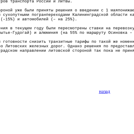
тров транспорта России и Литвы.
ороной уже были приняты решения о введении с 1 маяпонижа
и сухопутными погранпереходами Калининградской области к
 (–15%) и автомобилей (– на 25%).
ения в текущем году были пересмотрены ставки на перевозк
пытье-Гудогай) и алюминия (на 55% по маршруту Осиновка –
й готовности снизить транзитные тарифы по такой же номен
во Литовских железных дорог. Однако решения по предостав
градском направлении литовской стороной так пока не прин
назад