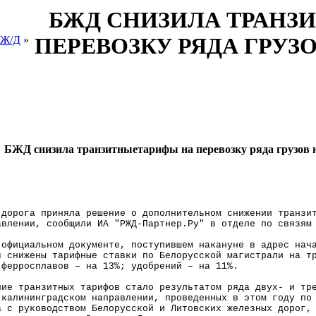
БЖД СНИЗИЛА ТРАНЗ
ПЕРЕВОЗКУ РЯДА ГРУЗО
 Ж/Д
»
БЖД снизила транзитныетарифы на перевозку ряда грузов 
 дорога приняла решение о дополнительном снижении транзи
авлении, сообщили ИА "РЖД-Партнер.Ру" в отделе по связям
 официальном документе, поступившем накануне в адрес нач
я снижены тарифные ставки по Белорусской магистрали на т
 ферросплавов – на 13%; удобрений – на 11%.
ние транзитных тарифов стало результатом ряда двух- и тр
 калининградском направлении, проведенных в этом году по
а с руководством Белорусской и Литовских железных дорог,