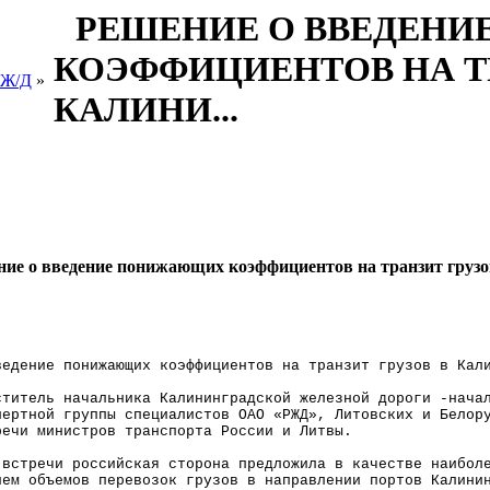
РЕШЕНИЕ О ВВЕДЕН
КОЭФФИЦИЕНТОВ НА ТР
 Ж/Д
»
КАЛИНИ...
ие о введение понижающих коэффициентов на транзит грузо
ведение понижающих коэффициентов на транзит грузов в Кал
ститель начальника Калининградской железной дороги -нача
пертной группы специалистов ОАО «
РЖД
», Литовских и Белор
речи министров транспорта России и Литвы.
 встречи российская сторона предложила в качестве наибол
ием объемов перевозок грузов в направлении портов Калини