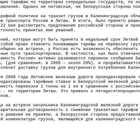
ющим тарифам по территории сопредельных государств, по н
равления. Однако ни литовская, ни белорусская стороны по
арифной политики на транзит грузов в Калининградскую обл
ов транспорта России и Литвы. В итоге, было принято реше
 22 мая рассмотреть предложения российской стороны и пр
аточность принятых ими решений.
ений, которые могут быть приняты в недельный срок Литвой
 собой право отменить понижающие тарифы на перевозку гру
ообщено на встрече, у России есть возможность обеспечить
вные пути транспортировки. В частности, как было отмечен
симость России» активно развивается паромное сообщение 
%, (для сравнения, в 2008 – около 20%), и прорабатываетс
еспечит доставку грузов для внутреннего потребления Кали
ря 2008 года Литовские железные дороги проиндексировали 
индексированы тарифные ставки и Белорусской железной дор
имость перевозки 1 тонны на 1 км в сравнении с российски
а - по территории Литвы. Это привело к пятидесятипроцент
оков.
да на встрече начальника Калининградской железной дороги
варительная договоренность о снижении транзитных тарифов
го решения не приняли, а белорусская сторона предоставил
ей номенклатуре грузов, являющейся для калининградского 