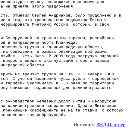
оменклатуре грузов, являющихся основными для
ка не приняли этого предложения.
асть, отметил Сергей Андрианов, было продолжено и в
ние о том, что транспортные ведомства Литвы и
оинформировать
Минтранс
России, который, в свою
 и Белоруссией по транзитным тарифам, российская
зов в направлении порта Клайпеда.
 перевозку грузов в Калининградскую область,
о на совещании, в рамках реализации программы
Балтийск –
Усть-Луга
. В 2009 году загрузка паромной
я вопрос о вводе в эксплуатацию второго парома,
нинградской области.
тарифы на транзит грузов на 11%. С 1 января 2009
огой. С учетом изменений курса рубля к европейской
ми тарифами увеличилась в 1,5 раза по территории
ному снижению традиционных для калининградского
 с руководством железных дорог Литвы и Белоруссии
 на калининградском направлении. Однако Литовские
а понижающие коэффициенты не на те ставки, о которых
направления грузообразующей.
Источник:
РЖД-Партнер