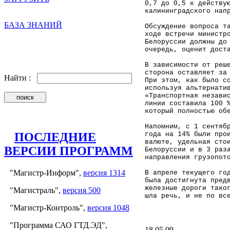
0,7 до 0,5 к действу
калининградского нап
БАЗА ЗНАНИЙ
Обсуждение вопроса т
ходе встречи министр
Белоруссии должны до
очередь, оценит дост
В зависимости от реш
сторона оставляет за
Найти :
При этом, как было с
используя альтернати
«Транспортная незави
линии составила 100 
который полностью об
Напомним, с 1 сентяб
года на 14% были про
ПОСЛЕДНИЕ
валюте, удельная сто
ВЕРСИИ ПРОГРАММ
Белоруссии и в 3 раз
направления грузопот
"Магистр-Информ",
версия 1314
В апреле текущего го
была достигнута пред
железные дороги тако
"Магистраль",
версия 500
шла речь, и не по вс
"Магистр-Контроль",
версия 1048
"Программа САО ГТД.ЭД",
18.05.09